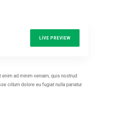
LIVE PREVIEW
Ut enim ad minim veniam, quis nostrud
e cillum dolore eu fugiat nulla pariatur.