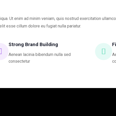
qua. Ut enim ad minim veniam, quis nostrud exercitation ullamco
lit esse cillum dolore eu fugiat nulla pariatur.
Strong Brand Building
F
Aenean lacinia bibendum nulla sed
Ae
consectetur
c