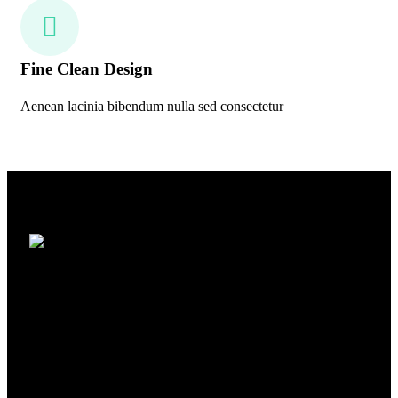
Fine Clean Design
Aenean lacinia bibendum nulla sed consectetur
En uygun fiyatlarla ulaşım hizmeti sağlıyoruz. Rakipsiz
fiyatlarımız ve üst düzey hizmet kalitemizle, müşterilerimizin