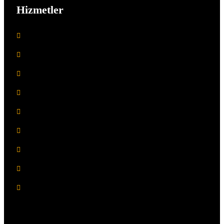
Hizmetler
Denizhan Taksi
Havaalanı Taksi
Mersin Marina Taksi
Mersin Tren Garı Taksi
Mezitli Bakanlık Taksi
Mezitli Taksi
Mersin Otogar Taksi
Viranşehir Taksi
Soli Taksi