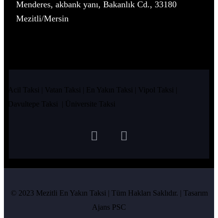
Menderes, akbank yanı, Bakanlık Cd., 33180
Mezitli/Mersin
Acil Taksi
|
Vatan Taksi
|
En Yakın Taksi
|
Vipol Taksi
|
Davultepe Taksi
|
Üniversite Taksi
© 2023 Mezitli En Yakın Taksi | Tüm Hakları Saklıdır. | Tasarım
Ajans PSC