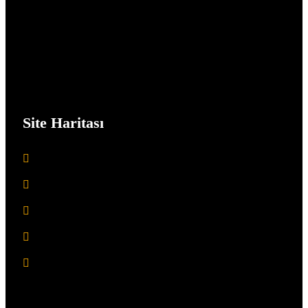
memnuniyetini ön planda tutuyoruz.
Bakanlık Taksi
Site Haritası
Anasayfa
Hakkımızda
Hizmetler
Instagram'da Biz
İletişim